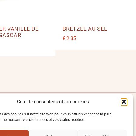
ER VANILLE DE
BRETZEL AU SEL
GASCAR
€
2.35
Gérer le consentement aux cookies
NOUS SUIVRE
e
s des cookies sur notre site Web pour vous offrir l'expérience la plus
n mémorisant vos préférences et vos visites répétées.
lafabriquefontain.fr