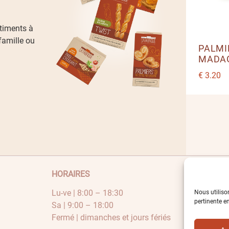
timents à
 famille ou
PALMI
MADA
€
3.20
HORAIRES
ACHATS
Mon compt
Lu-ve | 8:00 – 18:30
Nous utilison
Panier
pertinente e
Sa | 9:00 – 18:00
Fermé | dimanches et jours fériés